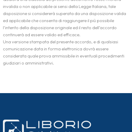
invalida o non applicabile ai sensi della Legge Italiana, tale
disposizione si considererà superata da una disposizione valida
ed applicabile che consenta di raggiungere il più possibile
l’intento della disposizione originale ed il resto dell’accordo
continuerà ad essere valido ed efficace.
Una versione stampata del presente accordo, e di qualsiasi
comunicazione data in forma elettronica dovrà essere
considerata quale prova ammissibile in eventuali procedimenti
giudiziari o amministrativi.