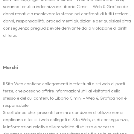
E-COMMERCE
saranno tenuti a indennizzare Liborio Cimini – Web & Grafica dei
Notizie e novità
SEO
danni recati e a manlevare la stessa nei confronti di tutti i reclami,
LANDING PAGES
danni, responsabilità, procedimenti giudiziari e per qualsiasi altra
Contatti
GRAFICA
conseguenza pregiudizievole derivante dalla violazione di diritti
di terzi.
Marchi
Il Sito Web contiene collegamenti ipertestuali a siti web di parti
terze, che possono offrire informazioni utili ai visitatori dello
stesso e del cui contenuto Liborio Cimini – Web & Grafica non è
responsabile.
Si sottolinea che i presenti termini e condizioni di utilizzo non si
applicano a tali siti web collegati al Sito Web, e, di conseguenza,
le informazioni relative alle modalità di utilizzo e accesso
dovranno essere ricercate e consultate nei siti web in questione.