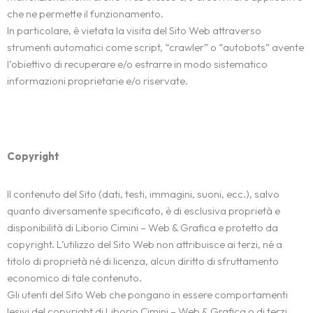
che ne permette il funzionamento.
In particolare, è vietata la visita del Sito Web attraverso
strumenti automatici come script, “crawler” o “autobots” avente
l’obiettivo di recuperare e/o estrarre in modo sistematico
informazioni proprietarie e/o riservate.
Copyright
Home
Il contenuto del Sito (dati, testi, immagini, suoni, ecc.), salvo
quanto diversamente specificato, è di esclusiva proprietà e
Chi Sono
disponibilità di Liborio Cimini – Web & Grafica e protetto da
copyright. L’utilizzo del Sito Web non attribuisce ai terzi, né a
Soluzioni
PERCHÉ SCEGLIERMI
titolo di proprietà né di licenza, alcun diritto di sfruttamento
economico di tale contenuto.
CREATIVITÀ DIGITALE
FAQ
Gli utenti del Sito Web che pongano in essere comportamenti
IDEE E PROGETTI
SITI WEB
lesivi del copyright di Liborio Cimini – Web & Grafica o di terzi,