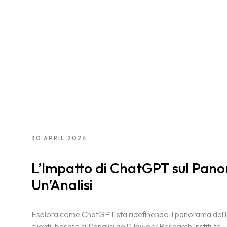
30 APRIL 2024
L’Impatto di ChatGPT sul Pano
Un’Analisi
Esplora come ChatGPT sta ridefinendo il panorama del lav
clienti, basato sull’analisi dell’Upwork Research Institute