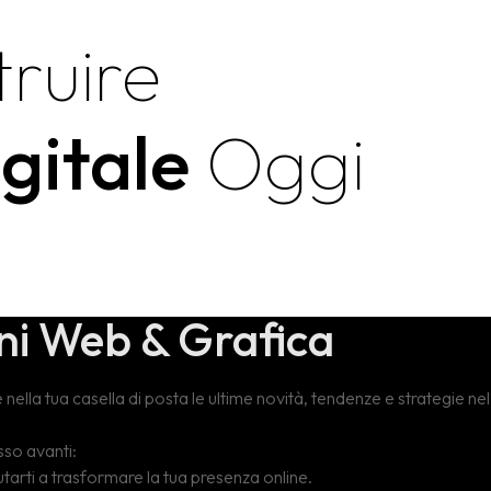
ruire
igitale
Oggi
te nella tua casella di posta le ultime novità, tendenze e strategie 
sso avanti:
iutarti a trasformare la tua presenza online.