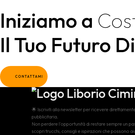
Iniziamo a
Cost
Il Tuo Futuro D
CONTATTAMI
🌟 Iscriviti alla newsletter per ricevere direttamen
pubblicitaria.
Non perdere l'opportunità di restare sempre un pa
scopri trucchi, consigli e ispirazioni che possono a