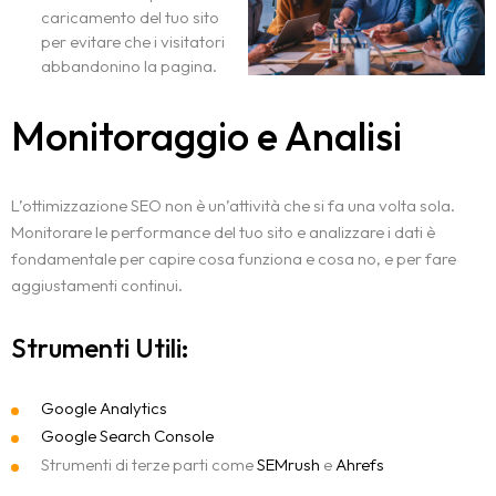
PERCHÉ SCEGLIERMI
caricamento del tuo sito
CREATIVITÀ DIGITALE
per evitare che i visitatori
FAQ
IDEE E PROGETTI
SITI WEB
abbandonino la pagina.
E-COMMERCE
Notizie e novità
Monitoraggio e Analisi
SEO
LANDING PAGES
Contatti
GRAFICA
L’ottimizzazione SEO non è un’attività che si fa una volta sola.
Monitorare le performance del tuo sito e analizzare i dati è
fondamentale per capire cosa funziona e cosa no, e per fare
aggiustamenti continui.
Strumenti Utili:
Google Analytics
Google Search Console
Strumenti di terze parti come
SEMrush
e
Ahrefs