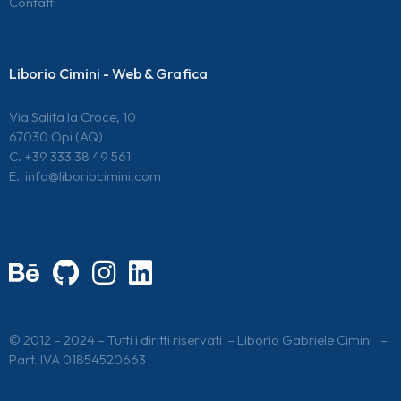
Contatti
Liborio Cimini - Web & Grafica
Via Salita la Croce, 10
67030 Opi (AQ)
C. +39 333 38 49 561
E.
info@liboriocimini.com
© 2012 – 2024 – Tutti i diritti riservati – Liborio Gabriele Cimini –
Part. IVA 01854520663