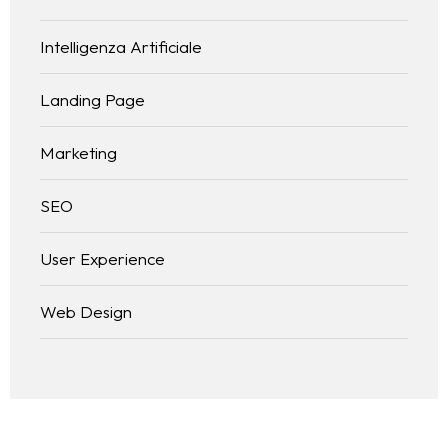
Soluzioni
PERCHÉ SCEGLIERMI
Intelligenza Artificiale
CREATIVITÀ DIGITALE
FAQ
IDEE E PROGETTI
SITI WEB
Landing Page
E-COMMERCE
Notizie e novità
Marketing
SEO
LANDING PAGES
Contatti
SEO
GRAFICA
User Experience
Web Design