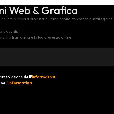
te nella tua casella di posta le ultime novità, tendenze e strategie 
sso avanti:
iutarti a trasformare la tua presenza online.
 preso visione
dell'
informativa
e
nell'
informativa
.