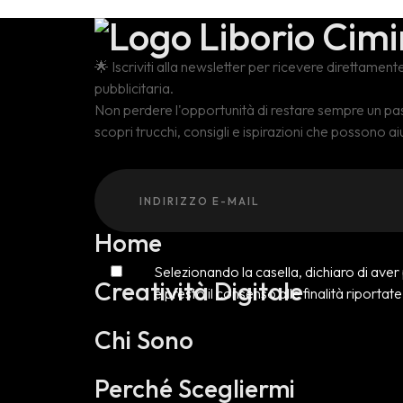
🌟 Iscriviti alla newsletter per ricevere direttamen
pubblicitaria.
Non perdere l'opportunità di restare sempre un pa
scopri trucchi, consigli e ispirazioni che possono a
Home
Selezionando la casella, dichiaro di aver
Creatività Digitale
e presto il consenso alle finalità riportat
Chi Sono
Perché Scegliermi